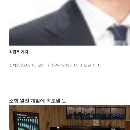
최원우 기자
글
입력
2026.02.13. 오전 12:33
수정
2026.02.13. 오전 11:03
자
크
기
인
변
쇄
경
하
하
소형 원전 개발에 속도낼 듯
기
기