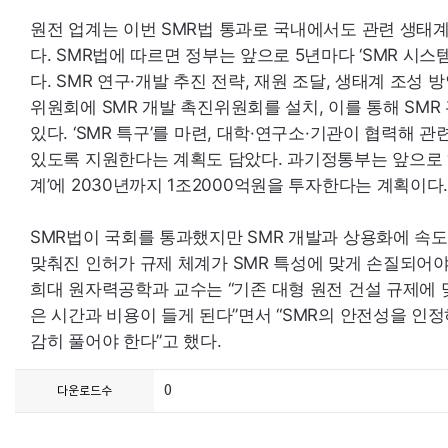
원전 업계는 이번
SMR
법 통과로 국내에서도 관련 생태계
다.
SMR
법에 따르면 정부는 앞으로 5년마다 ‘
SMR
시스템
다.
SMR
연구·개발 추진 전략, 재원 조달, 생태계 조성 
위원회에
SMR
개발 촉진위원회를 설치, 이를 통해
SMR
있다. ‘
SMR
특구’를 마련, 대학·연구소·기관이 협력해 관
있도록 지원한다는 계획도 담았다. 과기정통부는 앞으로 
계’에 2030년까지 1조2000억원을 투자한다는 계획이다
SMR
법이 국회를 통과했지만
SMR
개발과 상용화에 속도
맞춰진 인허가 규제 체계가
SMR
특성에 맞게 손질되어야 
희대 원자력공학과 교수는 “기존 대형 원전 건설 규제에
은 시간과 비용이 들게 된다”면서 “
SMR
의 안전성을 인정
감히 풀어야 한다”고 했다.
0
다운로드수